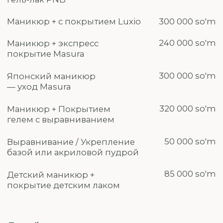
покрытие детским лаком
Дизайны
Френч
95 000 so'm
Дизайн Простой
10 000 - 60 000 so'm
cветоотражающий топ / жидкий глиттер/
перепелиное яйцо/рисунок кистью точка /
линия/втирка/стемпинг/страз стандартный
Дизайн Средней
15 000 - 90 000 so'm
сложности
рисунок кистью/фольга / бульонки / пески
/ наклейка / битое стекло / камифубуки/
жидкий глиттер Luxio/кошачий глаз/
растяжка жидким глиттером/рисунок
кистью абстракция / мазки паутинка /
пенный/рисунок кистью геометрический
Дизайн Сложный
30 000 - 180 000 so'm
рисунок кистью / мрамор / вязка / вензеля /
художественная роспись / камень
Омбре аэропуффингом
95 000 so'm