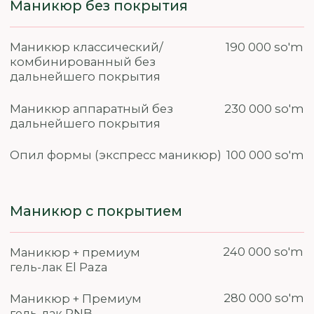
Опил формы (экспресс маникюр)
100 000 so'm
Маникюр с покрытием
240 000 so'm
Маникюр + премиум
гель-лак El Paza
280 000 so'm
Маникюр + Премиум
гель-лак PNB
Маникюр + с покрытием Luxio
300 000 so'm
240 000 so'm
Маникюр + экспресс
покрытие Masura
300 000 so'm
Японский маникюр
— уход Masura
320 000 so'm
Маникюр + Покрытием
гелем с выравниванием
50 000 so'm
Выравнивание / Укрепление
базой или акриловой пудрой
85 000 so'm
Детский маникюр +